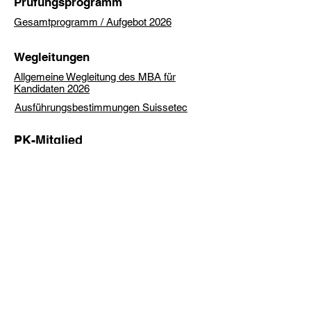
Prüfungsprogramm
Gesamtprogramm / Aufgebot 2026
Wegleitungen
Allgemeine Wegleitung des MBA für
Kandidaten 2026
Ausführungsbestimmungen Suissetec
PK-Mitglied
Ibrahim Memeti dipl. Techniker HF Klima
c/o Klimavent AG
Bruggerstrasse 59
5400 Baden
Tel.
056 203 73 14
Mail: Ibrahim Memeti
Datenschutzerklärung
©2025 PK33